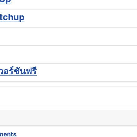
etchup
วอร์ชันฟรี
ments