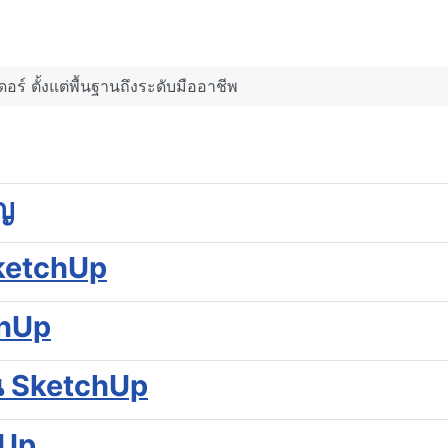
 ตั้งแต่พื้นฐานถึงระดับมืออาชีพ
ัญ
ketchUp
chUp
ใน SketchUp
hUp