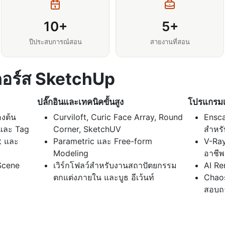
10+
5+
ปีประสบการณ์สอน
สายงานที่สอน
นคอร์ส SketchUp
ปลั๊กอินและเทคนิคขั้นสูง
โปรแกรมเ
องต้น
Curviloft, Curic Face Array, Round
Ensc
 และ Tag
Corner, SketchUV
สำหรั
t และ
Parametric และ Free-form
V-Ray
Modeling
อาชีพ
Scene
เวิร์กโฟลว์สำหรับงานสถาปัตยกรรม
AI Re
ตกแต่งภายใน และบูธ อีเว้นท์
Chaos
สอบถ